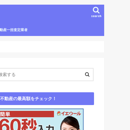
search
動産一括査定業者
エウール
いValue
ビンマッチ
エイ
ムコム
oola(スモーラ)
ガイド
動産査定エージェント
不動産の最高額をチェック！