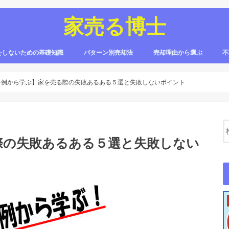
家売る博士
をしないための基礎知識
パターン別売却法
売却理由から選ぶ
不
売る流れ
申告・税金
売る費用
リスク
に売る
方法
訳あり物件
新築物件
中古物件
実家
親名義
リフォーム物件
転勤
離婚
相続
イ
すま
リ
イ
ノ
sm
リ
不
事例から学ぶ】家を売る際の失敗あるある５選と失敗しないポイント
際の失敗あるある５選と失敗しない