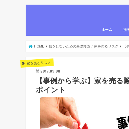
ホーム
損
家を
確定
家を
売却
身内
学習
HOME
損をしないための基礎知識
家を売るリスク
【
家を売るリスク
2019.05.08
【事例から学ぶ】家を売る
ポイント