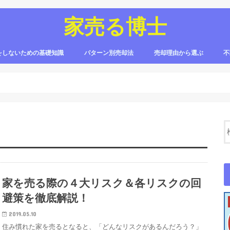
家売る博士
をしないための基礎知識
パターン別売却法
売却理由から選ぶ
不
売る流れ
申告・税金
売る費用
リスク
に売る
方法
訳あり物件
新築物件
中古物件
実家
親名義
リフォーム物件
転勤
離婚
相続
イ
すま
リ
イ
ノ
sm
リ
不
家を売る際の４大リスク＆各リスクの回
避策を徹底解説！
2019.05.10
住み慣れた家を売るとなると、「どんなリスクがあるんだろう？」