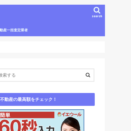
search
動産一括査定業者
エウール
いValue
ビンマッチ
エイ
ムコム
oola(スモーラ)
ガイド
動産査定エージェント
不動産の最高額をチェック！