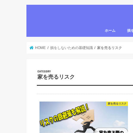
ホーム
損
家を
確定
家を
売却
身内
学習
HOME
損をしないための基礎知識
家を売るリスク
家を売るリスク
家を売るリスク