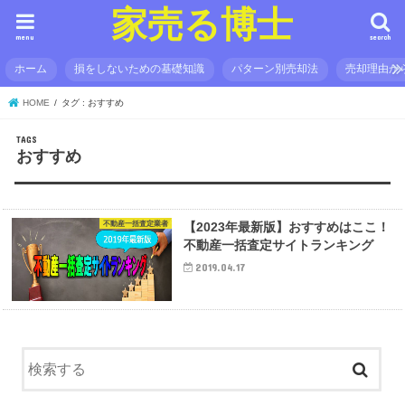
家売る博士
menu
search
ホーム
損をしないための基礎知識
パターン別売却法
売却理由か
HOME
タグ : おすすめ
おすすめ
不動産一括査定業者
【2023年最新版】おすすめはここ！
不動産一括査定サイトランキング
2019.04.17